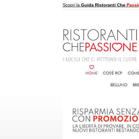
Scopri la
Guida Ristoranti Che
Passi
HOME
COS'È RCP
COME
BELLUNO
BR