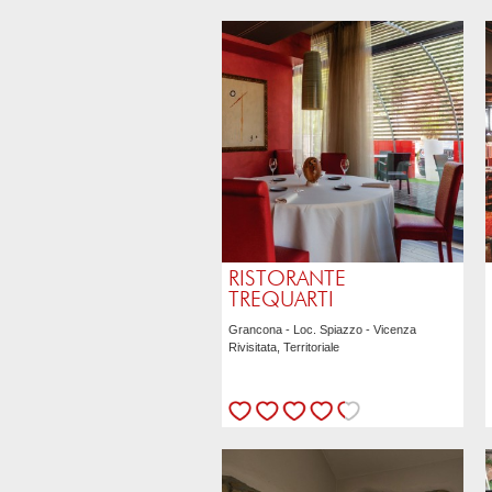
Il commento dell'autore
Riccardo Penzo
RISTORANTE
TREQUARTI
L'ambiente è moderno e ben curato nei
minimi dettagli. La carta esprime la tecnica
e l’innovazione dello chef Alberto Basso
attraverso una cucina moderna, attenta
alle cotture a bassa temperatura e alla
scelta di prodotti stagionali di qualità. Tra i
piatti di carne provate il manzo in quattro
RISTORANTE
assaggi. Ottimi i dessert.
TREQUARTI
Grancona - Loc. Spiazzo - Vicenza
Rivisitata, Territoriale
VAI ALLA SCHEDA
Il commento dell'autore
Riccardo Penzo