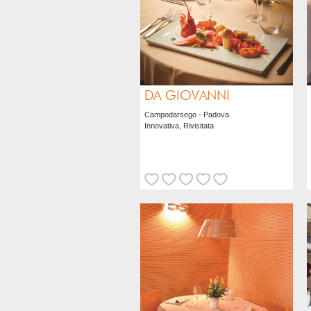
Location raffinata nel cuore di
Campodarsego dove tradizione e
innovazione si incontrano ogni giorno. Qui
troverete piatti originali rivisitati in chiave
creativa e sempre dal sapore autentico
creati dallo chef Mattia Bettin. Materie
prime scelte a seconda della stagionalità.
DA GIOVANNI
Ottimo il gran bollito di mare e le capesante
servite con crema di patate e bacon.
Campodarsego - Padova
Innovativa, Rivisitata
VAI ALLA SCHEDA
Il commento dell'autore
Riccardo Penzo
BACCALÀDIVINO
Punto di riferimento per appassionati di
ogni dove del Gadus Morhua, tanto