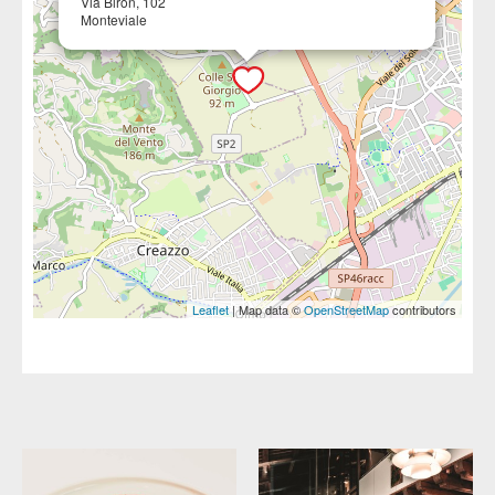
Via Biron, 102
Monteviale
Leaflet
| Map data ©
OpenStreetMap
contributors