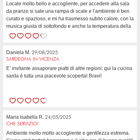
Locale molto bello e accogliente, per accedere alla sala
da pranzo si sale una rampa di scale e l'ambiente è ben
curato e spazioso, e mi ha trasmesso subito calore, con la
musica giusta di sottofondo e anche la temperatura della
sala era perfetta. Servizio buono e mai invadente, menù
vario con tanti piatti della tradizione sarda anche un po'
rivisitati, qualità del cibo buona con...
Daniela M.
29/08/2025
SARDEGNA IN VICENZA
E' invitante assaporare piatti di altre regioni: qui la cucina
sarda è tutta una piacevole scoperta! Bravi!
Maria Isabella R.
24/05/2025
CHE SERVIZIO!
Ambiente molto molto accogliente e gentilezza estrema.