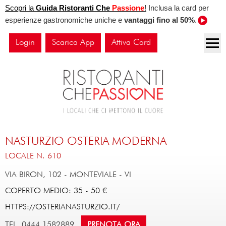
Scopri la
Guida Ristoranti Che
Passione
!
Inclusa la card per
esperienze gastronomiche uniche e
vantaggi fino al 50%
.
Login
Scarica App
Attiva Card
NASTURZIO OSTERIA MODERNA
LOCALE N. 610
VIA BIRON, 102
-
MONTEVIALE
-
VI
COPERTO MEDIO: 35 - 50 €
HTTPS://OSTERIANASTURZIO.IT/
TEL. 0444 1582889
PRENOTA ORA