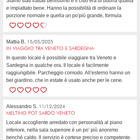
Siamo stati trattati benissimo e il cibo era di buona qualità
e impiattato bene. Hanno la possibilità di ordinare la
porzione normale e quella un po'più grande, formula
interessante.
Mattia B.
15/05/2025
IN VIAGGIO TRA VENETO E SARDEGNA
In questo locale è possibile viaggiare tra Veneto e
Sardegna in qualche ora. Il locale è facilmente
raggiungibile. Parcheggio comodo. All'esterno hanno un
bel giardino, che in estate è usato anche per le cene.
Sala all'interno ben curata. Siamo stati a cena con un
gruppo di amici. Il cibo davvero buono e ben intrecciato
tra Veneto e Sardegna. Tutti hanno apprezzato i piatti...
Alessandro S.
11/12/2024
MELTING POT SARDO VENETO
Locale accogliente arredato con personalità al piano
inferiore, nella sala superiore è un po' più anonimo
benché caldo. Il servizio è cortese preciso e competente.