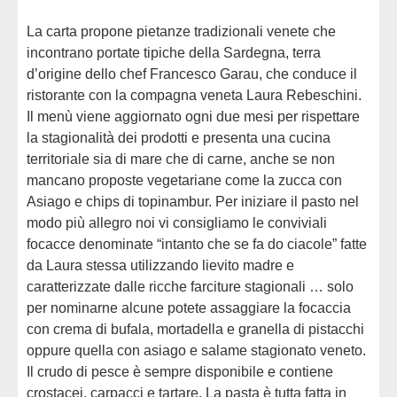
La carta propone pietanze tradizionali venete che
incontrano portate tipiche della Sardegna, terra
d’origine dello chef Francesco Garau, che conduce il
ristorante con la compagna veneta Laura Rebeschini.
Il menù viene aggiornato ogni due mesi per rispettare
la stagionalità dei prodotti e presenta una cucina
territoriale sia di mare che di carne, anche se non
mancano proposte vegetariane come la zucca con
Asiago e chips di topinambur. Per iniziare il pasto nel
modo più allegro noi vi consigliamo le conviviali
focacce denominate “intanto che se fa do ciacole” fatte
da Laura stessa utilizzando lievito madre e
caratterizzate dalle ricche farciture stagionali … solo
per nominarne alcune potete assaggiare la focaccia
con crema di bufala, mortadella e granella di pistacchi
oppure quella con asiago e salame stagionato veneto.
Il crudo di pesce è sempre disponibile e contiene
crostacei, carpacci e tartare. La pasta è tutta fatta in