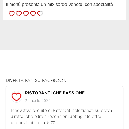
Il menù presenta un mix sardo-veneto, con specialità
delle singole regioni. Ho trovato interessante il cerchio di
polenta fritta con cavolo cappuccio marinato petto d'oca
affumicato...
DIVENTA FAN SU FACEBOOK
RISTORANTI CHE PASSIONE
24 aprile 2026
Innovativo circuito di Ristoranti selezionati su prova
diretta, che oltre a recensioni dettagliate offre
promozioni fino al 50%.