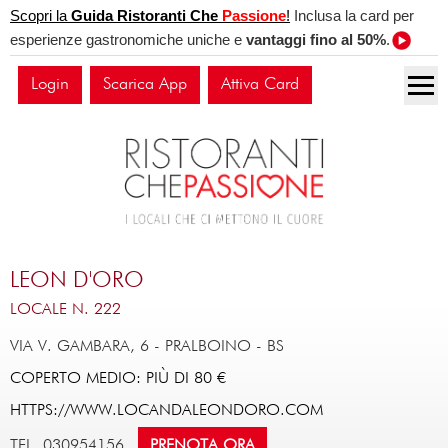
Scopri la
Guida Ristoranti Che
Passione
!
Inclusa la card per
esperienze gastronomiche uniche e
vantaggi fino al 50%
.
Login
Scarica App
Attiva Card
LEON D'ORO
LOCALE N. 222
VIA V. GAMBARA, 6
-
PRALBOINO
-
BS
COPERTO MEDIO: PIÙ DI 80 €
HTTPS://WWW.LOCANDALEONDORO.COM
TEL. 030954156
PRENOTA ORA