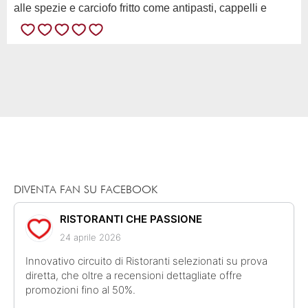
alle spezie e carciofo fritto come antipasti, cappelli e
tortelli come primi). Ottimi tutti i piatti, il giusto equilibrio
tra innovazione e tradizione, con abbinamenti mai banali
(ad esempio il latte di cocco nei tortelli). Ottimi...
DIVENTA FAN SU FACEBOOK
RISTORANTI CHE PASSIONE
24 aprile 2026
Innovativo circuito di Ristoranti selezionati su prova
diretta, che oltre a recensioni dettagliate offre
promozioni fino al 50%.