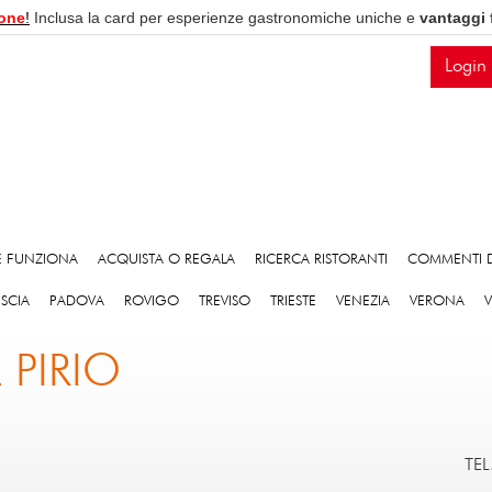
one
!
Inclusa la card per esperienze gastronomiche uniche e
vantaggi 
Login
 FUNZIONA
ACQUISTA O REGALA
RICERCA RISTORANTI
COMMENTI D
ESCIA
PADOVA
ROVIGO
TREVISO
TRIESTE
VENEZIA
VERONA
 PIRIO
TEL