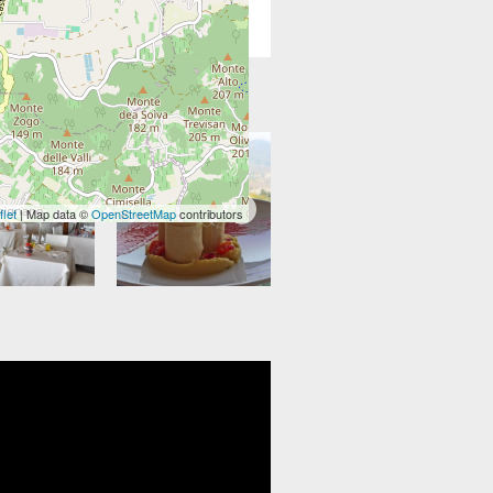
flet
| Map data ©
OpenStreetMap
contributors