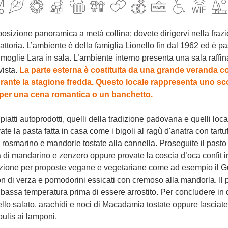
trattoria. L’ambiente è della famiglia Lionello fin dal 1962 ed è 
moglie Lara in sala. L’ambiente interno presenta una sala raffina
vista.
La parte esterna è costituita da una grande veranda c
urante la stagione fredda. Questo locale rappresenta uno sc
 per una cena romantica o un banchetto.
vate la pasta fatta in casa come i bigoli al ragù d'anatra con tart
 rosmarino e mandorle tostate alla cannella. Proseguite il pasto c
di mandarino e zenzero oppure provate la coscia d’oca confit i
nzione per proposte vegane e vegetariane come ad esempio il Gu
n di verza e pomodorini essicati con cremoso alla mandorla. Il pi
 a bassa temperatura prima di essere arrostito. Per concludere in
llo salato, arachidi e noci di Macadamia tostate oppure lasciatev
ulis ai lamponi.