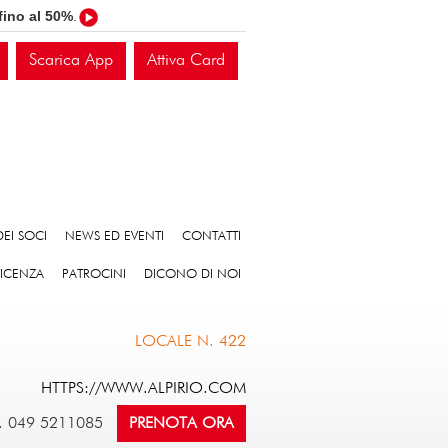
fino al 50%
.
Scarica App
Attiva Card
EI SOCI
NEWS ED EVENTI
CONTATTI
VICENZA
PATROCINI
DICONO DI NOI
LOCALE N. 422
HTTPS://WWW.ALPIRIO.COM
. 049 5211085
PRENOTA ORA