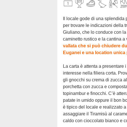
Il locale gode di una splendida posizione panoramica a metà collina: dovete dirigervi nella frazione di Luvigliano da Torreglia
per trovare le indicazioni della 
Giuliano, che lo conduce con la 
caminetto rustico e la cantina a 
vallata che si può chiudere d
Euganei e una location unica
La carta è attenta a presentare i piatti autoprodotti, quelli della tradizione padovana e quelli locali, perché c’è sempre più
interesse nella filiera corta. Pro
gli gnocchi su crema di zucca al
porchetta con zucca e composta 
topinambur e finocchi. C’è atte
patate in umido oppure il bon bo
è tipico del locale e realizzato
assaggiare il Tiramisù al carame
caldo con cioccolato bianco e co