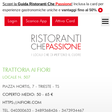
Scopri la
Guida Ristoranti Che
Passione
!
Inclusa la card per
esperienze gastronomiche uniche e
vantaggi fino al 50%
.
Login
Scarica App
Attiva Card
TRATTORIA AI FIORI
LOCALE N. 507
PIAZZA HORTIS, 7
-
TRIESTE
-
TS
COPERTO MEDIO: 50 - 65 €
HTTPS://AIFIORI.COM
TEL. 040300633 - 3489368426 - 3473934467