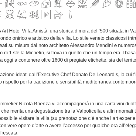
do onirico e artistico della villa. Lo stile veneto classicosi intre
eati su misura dal noto architetto Alessandro Mendini e numero
 di 1 stella Michelin, si trova in quello che un tempo era il basa
ta oggi a contenere oltre 1600 di pregiate etichette, sia del terri
ndo rispetto per la tradizione e sensibilità mediterranea contem
he merita una degustazione tra la Valpolicella e altri rinomati t
ossibile visitare la villa (su prenotazione c’è anche l’art experi
n vere opere d’arte o avere l’accesso per qualche ora all’ele
frescata.