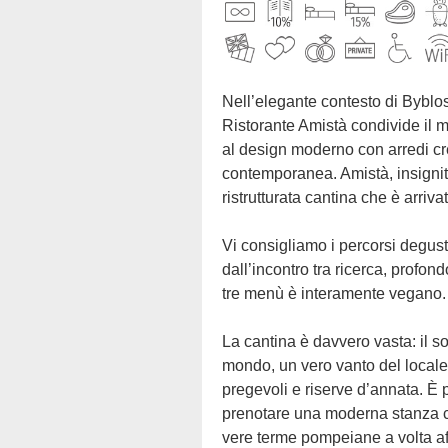
Nell’elegante contesto di Byblos Art Hotel Villa Amistà, una storica dimora del ‘500 situata in Valpolicella alle porte di Verona,
Ristorante Amistà condivide il mon
al design moderno con arredi cr
contemporanea. Amistà, insignito
ristrutturata cantina che è arriva
Vi consigliamo i percorsi degustazione ideati dall’Executive Chef Donato De Leonardis, la cui filosofia di cucina nasce
dall’incontro tra ricerca, profo
tre menù è interamente vegano.
La cantina è davvero vasta: il sommelier Nicola Brienza vi accompagnerà in una carta vini di oltre 1600 etichette da tutto il
mondo, un vero vanto del locale c
pregevoli e riserve d’annata. È p
prenotare una moderna stanza co
vere terme pompeiane a volta af