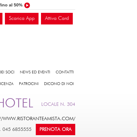
fino al 50%
.
Scarica App
Attiva Card
EI SOCI
NEWS ED EVENTI
CONTATTI
VICENZA
PATROCINI
DICONO DI NOI
 HOTEL
LOCALE N. 304
://WWW.RISTORANTEAMISTA.COM/
. 045 6855555
PRENOTA ORA