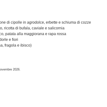
e di cipolle in agrodolce, erbette e schiuma di cozze
co, ricotta di bufala, caviale e salicornia
osco, patata alla maggiorana e rapa rossa
rle e fiori
, fragola e ibisco)
8 novembre 2026.