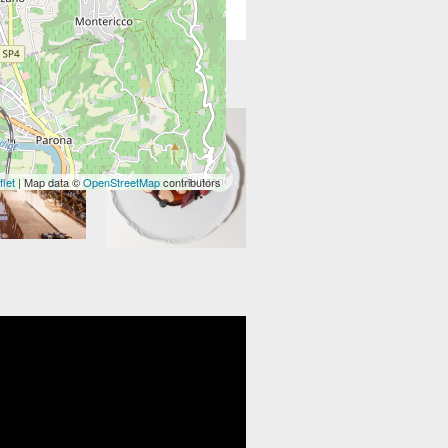
flet
| Map data ©
OpenStreetMap
contributors