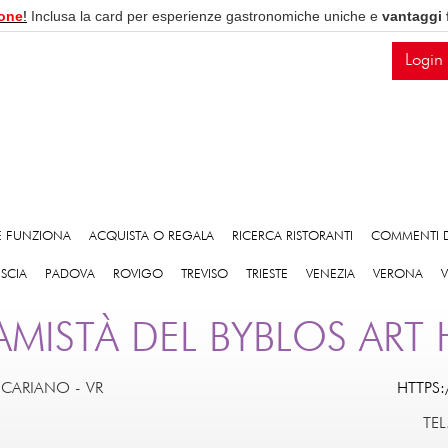
one
!
Inclusa la card per esperienze gastronomiche uniche e
vantaggi 
Login
 FUNZIONA
ACQUISTA O REGALA
RICERCA RISTORANTI
COMMENTI D
ESCIA
PADOVA
ROVIGO
TREVISO
TRIESTE
VENEZIA
VERONA
AMISTÀ DEL BYBLOS ART
N CARIANO
-
VR
HTTPS
TEL