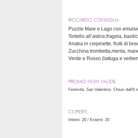
RICCARDO CONSIGLIA
Puzzle Mare e Lago con emulsion
Tortello all’astice,fragola, basili
Anatra in crepinette, frutti di b
Zucchina trombetta,menta, mando
Verde e Rosso (lattuga e verbena
PROMO NON VALIDE
Festività, San Valentino. Chiusi dall'
COPERTI
Interni: 20 / Esterni: 20