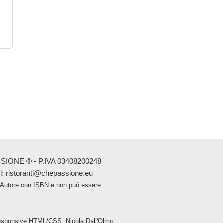
ONE ® - P.IVA 03408200248
il: ristoranti@chepassione.eu
 d'Autore con ISBN e non può essere
sponsive HTML/CSS: Nicola Dall'Olmo