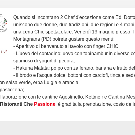
Quando si incontrano 2 Chef d'eccezione come Edi Dottori e Silvia Moro, quando si
uniscono due donne, due tradizioni, due regioni e 4 man
una cena Chic spettacolare. Venerdì 13 maggio presso il
Montagnana (PD) potrete gustare questo menù:
- Aperitivo di benvenuto al tavolo con finger CHIC;
- L'uovo del contadino: uovo con topinambur in diverse co
spumoso di yogurt di pecora;
- Hakuna Matata: polpo con zafferano, banana e frutto de
- Il brodo e l'acqua dolce: bottoni con carciofi, tinca e se
n salsa verde, erba Luigia e arancia;
pasticceria;
ollaborazione con le cantine Agostinetto, Kettmeir e Cantina Mes
Ristoranti Che
Passione
, è gradita la prenotazione, costo del