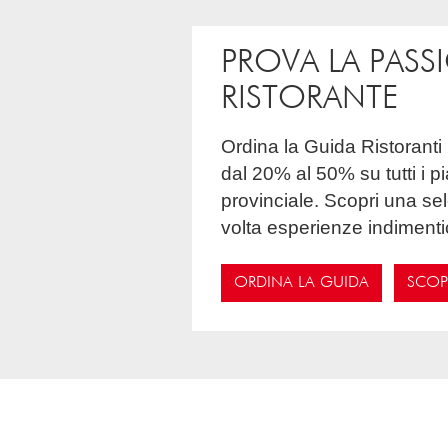
PROVA LA PASS
RISTORANTE
Ordina la Guida Ristoranti Che Passione e inizia un viaggio gastronomico unico risparmiando ogni volta
dal 20% al 50% su tutti i p
provinciale. Scopri una sel
volta esperienze indimentic
ORDINA LA GUIDA
SCOPR