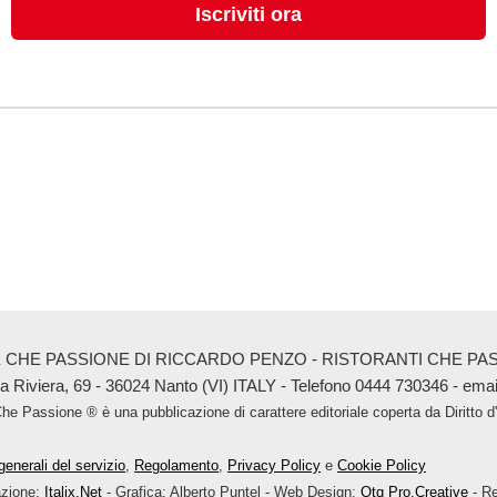
 CHE PASSIONE DI RICCARDO PENZO - RISTORANTI CHE PASSI
ia Riviera, 69 - 36024 Nanto (VI) ITALY - Telefono 0444 730346 - ema
Che Passione ® è una pubblicazione di carattere editoriale coperta da Diritto
generali del servizio
,
Regolamento
,
Privacy Policy
e
Cookie Policy
zione:
Italix.Net
- Grafica: Alberto Puntel - Web Design:
Otq Pro.Creative
- Re