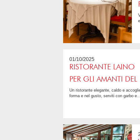
Veduta all'altezza delle aspettative, così come i piatti proposti. Antipasto invitante (Uov
e
01/10/2025
RISTORANTE LAINO
PER GLI AMANTI DEL
Un ristorante elegante, caldo e accogliente grazie al giusto equilibrio tra luce naturale e illuminazione soft. Pesce fresco come al mare, piatti curati nella
forma e nel gusto, serviti con garbo e..
4.5 / 5