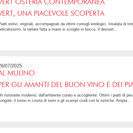
VERT OSTERIA CONTEMPORANEA
VERT, UNA PIACEVOLE SCOPERTA
ta freschissima, \"risi, bisi e tastasal\"
elicatissimo, la tartare fatta a mano si scioglie in bocca. Il dessert...
5 / 5
26/07/2025
AL MULINO
PER GLI AMANTI DEL BUON VINO E DEI PIA
esce, in particolare il sauté di cozze e
ongole, il tonno in crosta di semi e gli scampi crudi con le ostriche. Ampia...
4.5 / 5