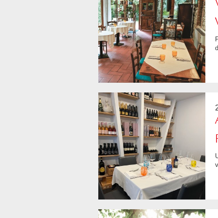
Piatti estivi, originali, accompagnati da ottimi consigli enologici. Insalata di tro
d
Un ristorante moderno, dall'ambiente curato e accogliente. Ottimi i piatti di p
v