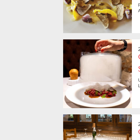
Piccole chicche accompagnano i piatti principali, dalle diverse varietà di pane
A
Un ristorante sempre più caldo e accogliente, con una cucina saporita presenta
L