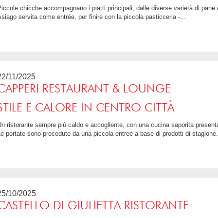
 e prodotti da forno alla zuppa d'orzo e
siago servita come entrée, per finire con la piccola pasticceria -...
5 / 5
22/11/2025
CAPPERI RESTAURANT & LOUNGE
STILE E CALORE IN CENTRO CITTÀ
ta con eleganza e cura dei particolari.
e portate sono precedute da una piccola entreé a base di prodotti di stagione.
4.75 / 5
25/10/2025
CASTELLO DI GIULIETTA RISTORANTE