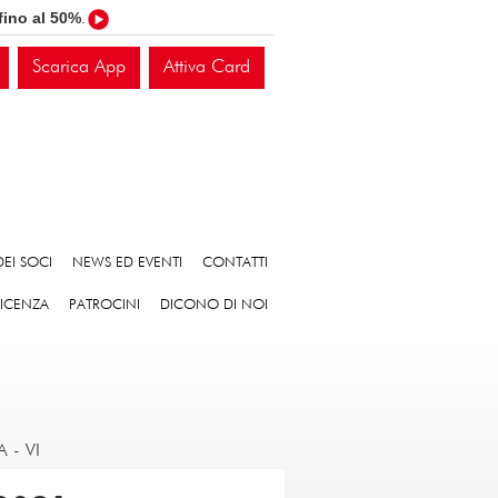
fino al 50%
.
Scarica App
Attiva Card
EI SOCI
NEWS ED EVENTI
CONTATTI
VICENZA
PATROCINI
DICONO DI NOI
A
-
VI