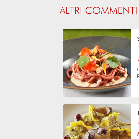
ALTRI COMMENTI
Cosa c'è di meglio che salire alle Vescovane in un'afosa sera d'estate. Do
p