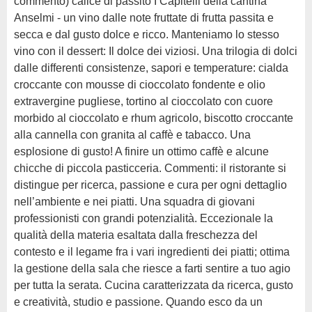
commento) calice di passito I Capitelli della cantina
Anselmi - un vino dalle note fruttate di frutta passita e
secca e dal gusto dolce e ricco. Manteniamo lo stesso
vino con il dessert: Il dolce dei viziosi. Una trilogia di dolci
dalle differenti consistenze, sapori e temperature: cialda
croccante con mousse di cioccolato fondente e olio
extravergine pugliese, tortino al cioccolato con cuore
morbido al cioccolato e rhum agricolo, biscotto croccante
alla cannella con granita al caffè e tabacco. Una
esplosione di gusto! A finire un ottimo caffè e alcune
chicche di piccola pasticceria. Commenti: il ristorante si
distingue per ricerca, passione e cura per ogni dettaglio
nell’ambiente e nei piatti. Una squadra di giovani
professionisti con grandi potenzialità. Eccezionale la
qualità della materia esaltata dalla freschezza del
contesto e il legame fra i vari ingredienti dei piatti; ottima
la gestione della sala che riesce a farti sentire a tuo agio
per tutta la serata. Cucina caratterizzata da ricerca, gusto
e creatività, studio e passione. Quando esco da un