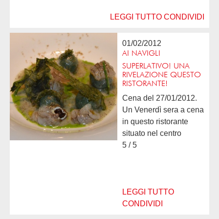
LEGGI TUTTO
CONDIVIDI
01/02/2012
AI NAVIGLI
SUPERLATIVO! UNA
RIVELAZIONE QUESTO
RISTORANTE!
Cena del 27/01/2012.
Un Venerdì sera a cena
in questo ristorante
situato nel centro
storico di Padova; un
5 / 5
locale fantastico per
location e
ambientazione con una
cucina ottima, curata
LEGGI TUTTO
e...
CONDIVIDI