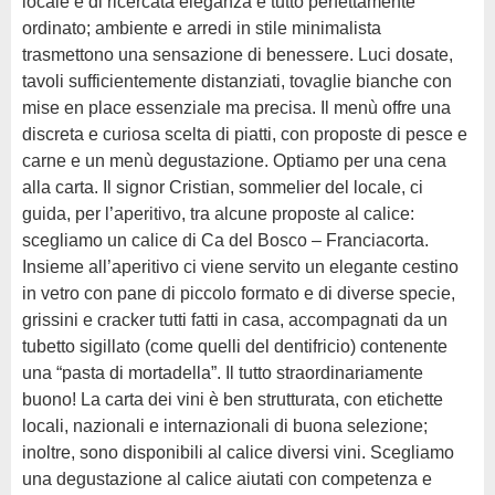
locale è di ricercata eleganza e tutto perfettamente
ordinato; ambiente e arredi in stile minimalista
trasmettono una sensazione di benessere. Luci dosate,
tavoli sufficientemente distanziati, tovaglie bianche con
mise en place essenziale ma precisa. Il menù offre una
discreta e curiosa scelta di piatti, con proposte di pesce e
carne e un menù degustazione. Optiamo per una cena
alla carta. Il signor Cristian, sommelier del locale, ci
guida, per l’aperitivo, tra alcune proposte al calice:
scegliamo un calice di Ca del Bosco – Franciacorta.
Insieme all’aperitivo ci viene servito un elegante cestino
in vetro con pane di piccolo formato e di diverse specie,
grissini e cracker tutti fatti in casa, accompagnati da un
tubetto sigillato (come quelli del dentifricio) contenente
una “pasta di mortadella”. Il tutto straordinariamente
buono! La carta dei vini è ben strutturata, con etichette
locali, nazionali e internazionali di buona selezione;
inoltre, sono disponibili al calice diversi vini. Scegliamo
una degustazione al calice aiutati con competenza e