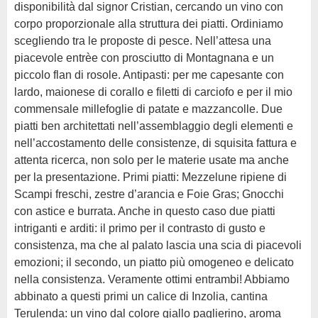
disponibilità dal signor Cristian, cercando un vino con
corpo proporzionale alla struttura dei piatti. Ordiniamo
scegliendo tra le proposte di pesce. Nell’attesa una
piacevole entrèe con prosciutto di Montagnana e un
piccolo flan di rosole. Antipasti: per me capesante con
lardo, maionese di corallo e filetti di carciofo e per il mio
commensale millefoglie di patate e mazzancolle. Due
piatti ben architettati nell’assemblaggio degli elementi e
nell’accostamento delle consistenze, di squisita fattura e
attenta ricerca, non solo per le materie usate ma anche
per la presentazione. Primi piatti: Mezzelune ripiene di
Scampi freschi, zestre d’arancia e Foie Gras; Gnocchi
con astice e burrata. Anche in questo caso due piatti
intriganti e arditi: il primo per il contrasto di gusto e
consistenza, ma che al palato lascia una scia di piacevoli
emozioni; il secondo, un piatto più omogeneo e delicato
nella consistenza. Veramente ottimi entrambi! Abbiamo
abbinato a questi primi un calice di Inzolia, cantina
Terulenda: un vino dal colore giallo paglierino, aroma