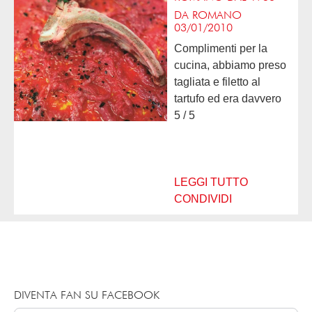
DA ROMANO
03/01/2010
Complimenti per la
cucina, abbiamo preso
tagliata e filetto al
tartufo ed era davvero
tutto eccezionale,
5 / 5
ritorneremo presto,
siamo stati molto
soddisfatti anche del
servizio.
LEGGI TUTTO
CONDIVIDI
DIVENTA FAN SU FACEBOOK