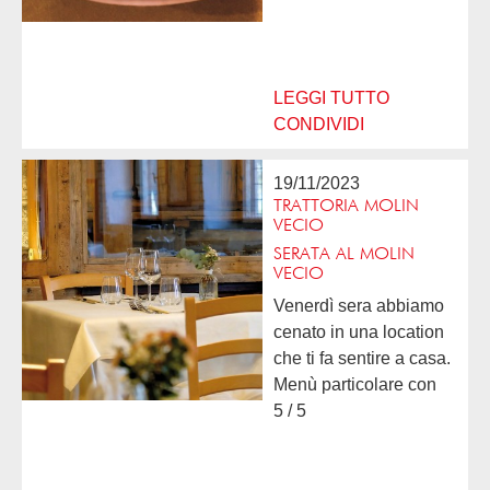
ottima in particolare le
pietanze di pesce. Tutto
di alto livello. Molto
cordiale e preparata
LEGGI TUTTO
la...
CONDIVIDI
19/11/2023
TRATTORIA MOLIN
VECIO
SERATA AL MOLIN
VECIO
Venerdì sera abbiamo
cenato in una location
che ti fa sentire a casa.
Menù particolare con
prodotti stagionali però
5 / 5
con la base della
tradizione. Il menù si
presenta con...