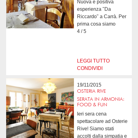
Nuova e positiva
esperienza "Da
Riccardo" a Carrà. Per
prima cosa siamo
rimasti sorpresi
4 / 5
positivamente che
essendo di mercoledì
c'erano molte persone
che cenavano.
LEGGI TUTTO
L'ambiente...
CONDIVIDI
19/11/2015
OSTERIA RIVE
SERATA IN ARMONIA:
FOOD & FUN
Ieri sera cena
spettacolare ad Osterie
Rive! Siamo stati
accolti dalla simpatia e