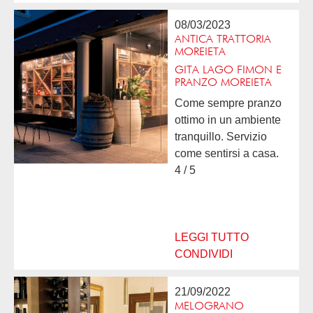
08/03/2023
ANTICA TRATTORIA
MOREIETA
GITA LAGO FIMON E
PRANZO MOREIETA
Come sempre pranzo
ottimo in un ambiente
tranquillo. Servizio
come sentirsi a casa.
Da ritornare come
4 / 5
sempre! Sonia Enio
Daniela Lucio Marilena
Elvio
LEGGI TUTTO
CONDIVIDI
21/09/2022
MELOGRANO