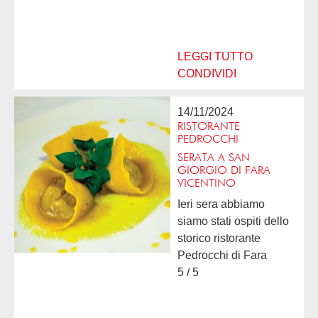
sempre con un tocco
personale e inusuale
ma senza mai deludere
o esagerare ....
LEGGI TUTTO
CONDIVIDI
14/11/2024
RISTORANTE
PEDROCCHI
SERATA A SAN
GIORGIO DI FARA
VICENTINO
Ieri sera abbiamo
siamo stati ospiti dello
storico ristorante
Pedrocchi di Fara
Vicentino. Siamo
5 / 5
rimasti piacevolmente
sorpresi: ottima qualità