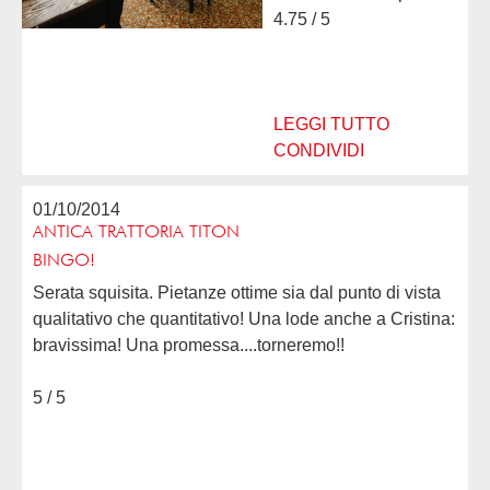
cordialità di Giovanna,
4.75 / 5
professionalmente
preparatissima sia dal
punto di vista eno che
gastronomico. Al...
LEGGI TUTTO
CONDIVIDI
01/10/2014
ANTICA TRATTORIA TITON
BINGO!
Serata squisita. Pietanze ottime sia dal punto di vista
qualitativo che quantitativo! Una lode anche a Cristina:
bravissima! Una promessa....torneremo!!
5 / 5