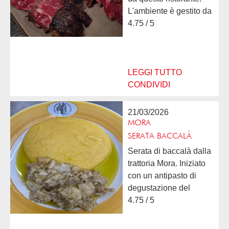
L'ambiente è gestito da
personale giovane e
4.75 / 5
ben preparato. Ci
siamo sentiti subito a
nostro agio. La location
l'abbiamo trovata...
LEGGI TUTTO
CONDIVIDI
21/03/2026
MORA
SERATA BACCALÀ
Serata di baccalà dalla
trattoria Mora. Iniziato
con un antipasto di
degustazione del
baccalà...
4.75 / 5
assolutamente
delizioso. Risotto al