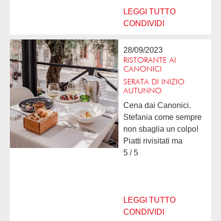
LEGGI TUTTO
CONDIVIDI
28/09/2023
RISTORANTE AI
CANONICI
SERATA DI INIZIO
AUTUNNO
Cena dai Canonici.
Stefania come sempre
non sbaglia un colpo!
Piatti rivisitati ma
sempre con un occhio
5 / 5
alla tradizione Il marito
in sala accogliente e
simpatico ma mai fuori
dalle righe... Insomma...
LEGGI TUTTO
CONDIVIDI