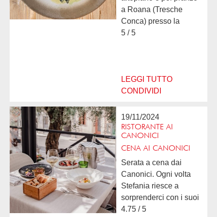
a Roana (Tresche
Conca) presso la
Locanda Stella Alpina.
5 / 5
Possiamo solamente
esprime un parere più
che positivo: cucina
strepitosa con portate
LEGGI TUTTO
di...
CONDIVIDI
19/11/2024
RISTORANTE AI
CANONICI
CENA AI CANONICI
Serata a cena dai
Canonici. Ogni volta
Stefania riesce a
sorprenderci con i suoi
piatti tradizionali ma
4.75 / 5