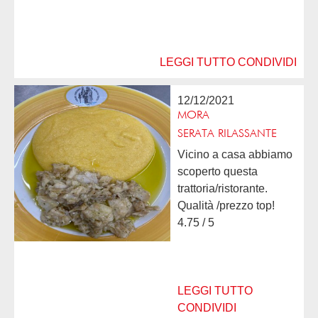
LEGGI TUTTO
CONDIVIDI
12/12/2021
MORA
SERATA RILASSANTE
Vicino a casa abbiamo
scoperto questa
trattoria/ristorante.
Qualità /prezzo top!
Specialità a base di
4.75 / 5
baccalà ottime e pure il
piatto tradizionale di
baccalà alla...
LEGGI TUTTO
CONDIVIDI