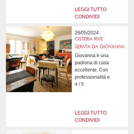
delle materie prime e
piatti della tradizione...
LEGGI TUTTO
CONDIVIDI
26/05/2024
OSTERIA RIVE
SERATA DA GIOVANNA
Giovanna è una
padrona di casa
eccellente. Con
professionalità e
simpatia sa mettere il
4 / 5
cliente subito a suo
agio. Pietanze di carne
e pesce ricercate ma
senza dimenticare la...
LEGGI TUTTO
CONDIVIDI