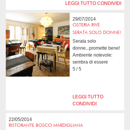
LEGGI TUTTO
CONDIVIDI
29/07/2014
OSTERIA RIVE
SERATA SOLO DONNE!
Serata solo
donne...promette bene!
Ambiente notevole:
sembra di essere
tornati negli anni '60 -
5 / 5
'70. Abbiamo cenato
all'aperto con
un'atmosfera di altri
tempi... Difficile è stata
LEGGI TUTTO
la scelta...
CONDIVIDI
22/05/2014
RISTORANTE BOSCO MARDIGLIANA