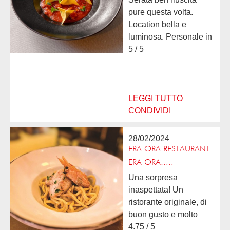
pure questa volta.
Location bella e
luminosa. Personale in
sala professionale e
5 / 5
ben preparato. Direi
pure molto simpatico
senza esagerazioni.
Menù strepitoso!
LEGGI TUTTO
Pesce...
CONDIVIDI
28/02/2024
ERA ORA RESTAURANT
ERA ORA!....
Una sorpresa
inaspettata! Un
ristorante originale, di
buon gusto e molto
coccolo... La cucina
4.75 / 5