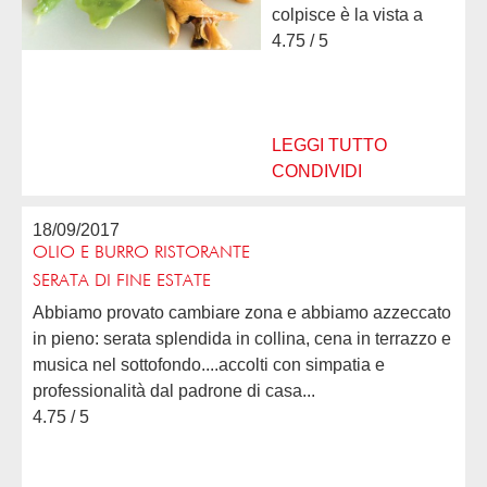
colpisce è la vista a
mozzafiato della
4.75 / 5
pianura....una
bellissima veranda
panoramica che mette
subito buon umore. Il
LEGGI TUTTO
personale...
CONDIVIDI
18/09/2017
OLIO E BURRO RISTORANTE
SERATA DI FINE ESTATE
Abbiamo provato cambiare zona e abbiamo azzeccato
in pieno: serata splendida in collina, cena in terrazzo e
musica nel sottofondo....accolti con simpatia e
professionalità dal padrone di casa...
4.75 / 5