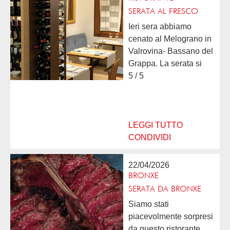
SERATA AL FRESCO
Ieri sera abbiamo
cenato al Melograno in
Valrovina- Bassano del
Grappa. La serata si
prestava per cenare
5 / 5
all'aperto. Tutte le
portate dagli antipasti
ai dolci sono state
all'altezza delle
LEGGI TUTTO
nostre...
CONDIVIDI
22/04/2026
BRONXE
SERATA DA BRONXE
Siamo stati
piacevolmente sorpresi
da questo ristorante.