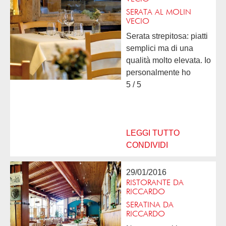
SERATA AL MOLIN
VECIO
Serata strepitosa: piatti
semplici ma di una
qualità molto elevata. Io
personalmente ho
mangiato il fondente al
5 / 5
tartufo con i pioppini.
Un abbinamento
fantastico. Per non
parlare...
LEGGI TUTTO
CONDIVIDI
29/01/2016
RISTORANTE DA
RICCARDO
SERATINA DA
RICCARDO