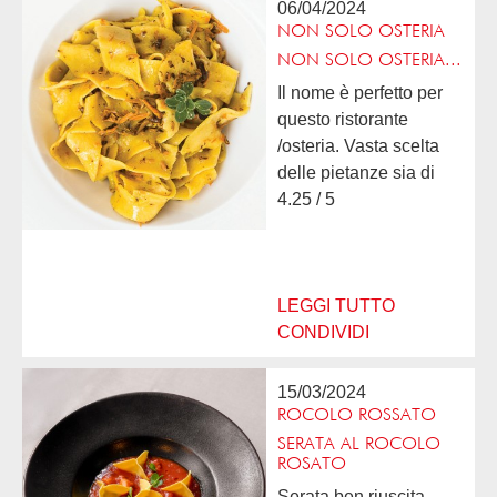
06/04/2024
NON SOLO OSTERIA
NON SOLO OSTERIA...
Il nome è perfetto per
questo ristorante
/osteria. Vasta scelta
delle pietanze sia di
carne che di pesce.
4.25 / 5
Qualità buona, prezzo
ottimo e servizio
eccellente. Un
ambiente dove
LEGGI TUTTO
passare...
CONDIVIDI
15/03/2024
ROCOLO ROSSATO
SERATA AL ROCOLO
ROSATO
Serata ben riuscita