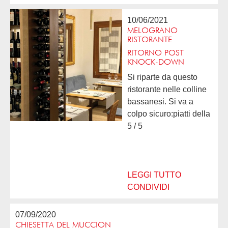
10/06/2021
MELOGRANO
RISTORANTE
RITORNO POST
KNOCK-DOWN
Si riparte da questo
ristorante nelle colline
bassanesi. Si va a
colpo sicuro:piatti della
tradizione rivisitati ma
5 / 5
senza mai perdere le
loro origini. Portate con
scelta tra verdure
stagionali,...
LEGGI TUTTO
CONDIVIDI
07/09/2020
CHIESETTA DEL MUCCION