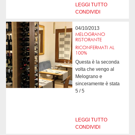
l'accoglienza
LEGGI TUTTO
abbiamo...
CONDIVIDI
04/10/2013
MELOGRANO
RISTORANTE
RICONFERMATI AL
100%
Questa è la seconda
volta che vengo al
Melograno e
sinceramente è stata
una riconferma al 100 x
5 / 5
100%. Accoglienza
sempre molto cordiale
ma non troppo formale.
Ci si sente subito a...
LEGGI TUTTO
CONDIVIDI