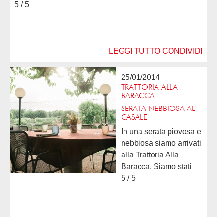
5 / 5
LEGGI TUTTO
CONDIVIDI
25/01/2014
TRATTORIA ALLA
BARACCA
SERATA NEBBIOSA AL
CASALE
In una serata piovosa e
nebbiosa siamo arrivati
alla Trattoria Alla
Baracca. Siamo stati
accolti da Debora con
5 / 5
simpatia anche se era
la prima volta che ci
vedeva, perci? per