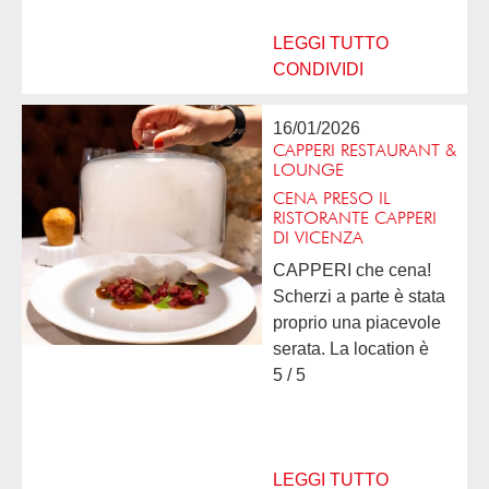
baccalà perfetto! Infine
sublime il baccalà
LEGGI TUTTO
tradizionale...
CONDIVIDI
16/01/2026
CAPPERI RESTAURANT &
LOUNGE
CENA PRESO IL
RISTORANTE CAPPERI
DI VICENZA
CAPPERI che cena!
Scherzi a parte è stata
proprio una piacevole
serata. La location è
molto accogliente e ti
5 / 5
senti subito tuo agio. Il
servizio è ben
preparato, attento e
molto cordiale. Il...
LEGGI TUTTO