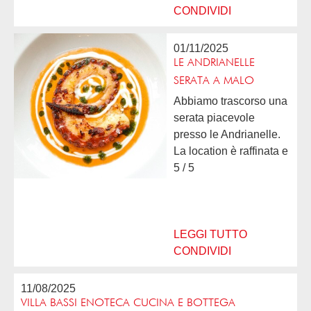
CONDIVIDI
01/11/2025
LE ANDRIANELLE
SERATA A MALO
Abbiamo trascorso una
serata piacevole
presso le Andrianelle.
La location è raffinata e
ti senti subito a tuo
5 / 5
agio. Il servizio è
professionale, cordiale
ed attento. Il menù è
vario e può...
LEGGI TUTTO
CONDIVIDI
11/08/2025
VILLA BASSI ENOTECA CUCINA E BOTTEGA