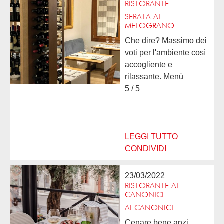
RISTORANTE
SERATA AL
MELOGRANO
Che dire? Massimo dei
voti per l'ambiente così
accogliente e
rilassante. Menù
fantastico con i funghi
5 / 5
in prima linea e
l'imbarazzo della scelta
dei vari piatti. Da
consigliare e da...
LEGGI TUTTO
CONDIVIDI
23/03/2022
RISTORANTE AI
CANONICI
AI CANONICI
Cenare bene anzi