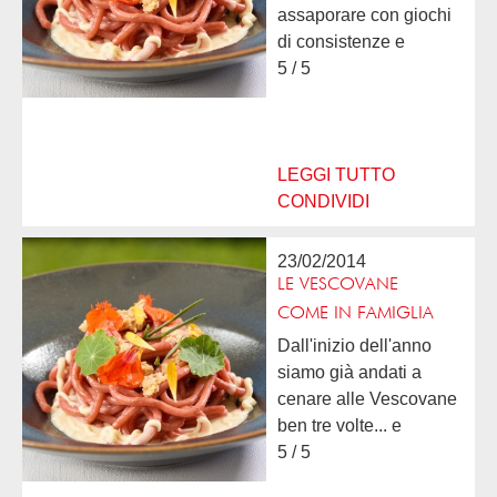
assaporare con giochi
di consistenze e
abbinamenti; molto
5 / 5
curati e con ingredienti
del territorio che ne
valorizzano il gusto,
complimenti allo chef
LEGGI TUTTO
Davide....
CONDIVIDI
23/02/2014
LE VESCOVANE
COME IN FAMIGLIA
Dall'inizio dell'anno
siamo già andati a
cenare alle Vescovane
ben tre volte... e
sicuramente ci
5 / 5
torneremo! Che dire, i