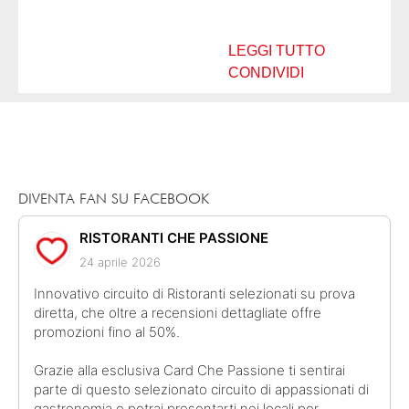
piatti sono ottimi e
molto curati sia nella
presentazione che
LEGGI TUTTO
nella...
CONDIVIDI
DIVENTA FAN SU FACEBOOK
RISTORANTI CHE PASSIONE
24 aprile 2026
Innovativo circuito di Ristoranti selezionati su prova
diretta, che oltre a recensioni dettagliate offre
promozioni fino al 50%.
Grazie alla esclusiva Card Che Passione ti sentirai
parte di questo selezionato circuito di appassionati di
gastronomia e potrai presentarti nei locali per