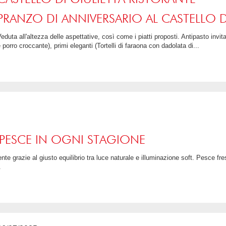
PRANZO DI ANNIVERSARIO AL CASTELLO D
o fritto su fonduta di Morlacco
 porro croccante), primi eleganti (Tortelli di faraona con dadolata di...
4 / 5
 PESCE IN OGNI STAGIONE
.