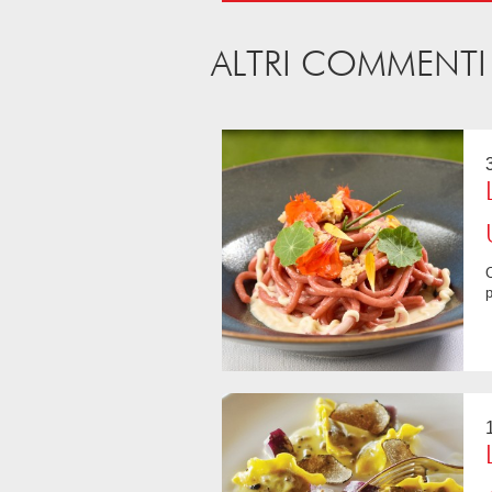
ALTRI COMMENTI
Cosa c'è di meglio che salire alle Vescovane in un'afosa sera d'estate. Do
p