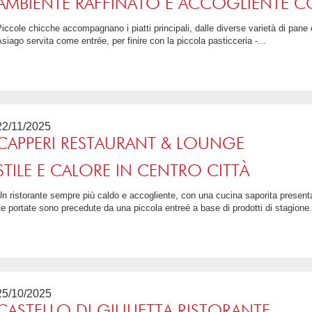
AMBIENTE RAFFINATO E ACCOGLIENTE CO
 e prodotti da forno alla zuppa d'orzo e
siago servita come entrée, per finire con la piccola pasticceria -...
5 / 5
22/11/2025
CAPPERI RESTAURANT & LOUNGE
STILE E CALORE IN CENTRO CITTÀ
ta con eleganza e cura dei particolari.
e portate sono precedute da una piccola entreé a base di prodotti di stagione.
4.75 / 5
25/10/2025
CASTELLO DI GIULIETTA RISTORANTE