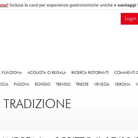
one
!
Inclusa la card per esperienze gastronomiche uniche e
vantaggi 
Login
 FUNZIONA
ACQUISTA O REGALA
RICERCA RISTORANTI
COMMENTI D
ESCIA
PADOVA
ROVIGO
TREVISO
TRIESTE
VENEZIA
VERONA
E TRADIZIONE