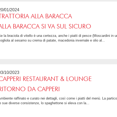
20/01/2024
TRATTORIA ALLA BARACCA
ALLA BARACCA SI VA SUL SICURO
n umido con polenta morbida, spiedini di
ogliola al sesamo su crema di patate, macedonia invernale e olio al...
4 / 5
03/10/2023
CAPPERI RESTAURANT & LOUNGE
RITORNO DA CAPPERI
icolarissima nuvola d'uovo sorprende con
e sue diverse consistenze, lo spaghettone si eleva con la...