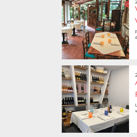
Piatti estivi, originali, accompagnati da ottimi consigli enologici. Insalata di tro
d
Un ristorante moderno, dall'ambiente curato e accogliente. Ottimi i piatti di p
v