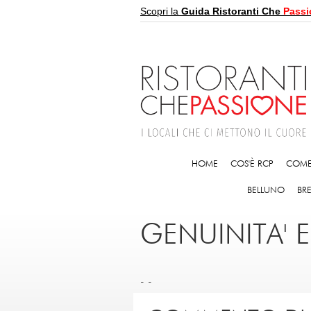
Scopri la
Guida Ristoranti Che
Passi
HOME
COS'È RCP
COME
BELLUNO
BR
GENUINITA' 
-
-