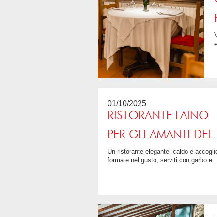
Veduta all'altezza delle aspettative, così come i piatti proposti. Antipasto invitante (Uov
e
01/10/2025
RISTORANTE LAINO
PER GLI AMANTI DEL
Un ristorante elegante, caldo e accogliente grazie al giusto equilibrio tra luce naturale e illuminazione soft. Pesce fresco come al mare, piatti curati nella
forma e nel gusto, serviti con garbo e..
4.5 / 5