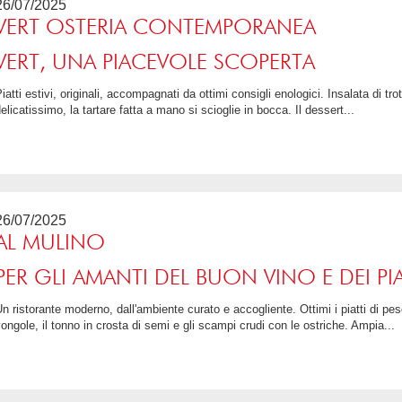
26/07/2025
VERT OSTERIA CONTEMPORANEA
VERT, UNA PIACEVOLE SCOPERTA
ta freschissima, \"risi, bisi e tastasal\"
elicatissimo, la tartare fatta a mano si scioglie in bocca. Il dessert...
5 / 5
26/07/2025
AL MULINO
PER GLI AMANTI DEL BUON VINO E DEI PIA
esce, in particolare il sauté di cozze e
ongole, il tonno in crosta di semi e gli scampi crudi con le ostriche. Ampia...
4.5 / 5