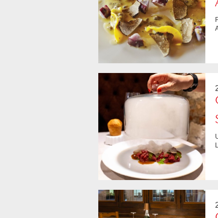
Piccole chicche accompagnano i piatti principali, dalle diverse varietà di pane
A
Un ristorante sempre più caldo e accogliente, con una cucina saporita presenta
L