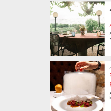
Se la braciola di vitello è una certezza, anche i piatti di pesce (Moscardini i
s
Ambiente raffinato e curato nei dettagli, così come i piatti del menù. La part
l