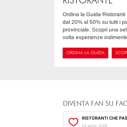
RISTORANTE
Ordina la Guida Ristoranti Che Passione e inizia un viaggio gastronomico unico risparmiando ogni volta
dal 20% al 50% su tutti i p
provinciale. Scopri una sel
volta esperienze indimentic
ORDINA LA GUIDA
SCOPR
DIVENTA FAN SU F
RISTORANTI CHE PA
24 aprile 2026